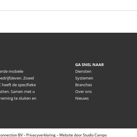
GA SNEL NAAR
eerde mobiele
Diensten
edrijfsleven. Zowel
Systemen
 heeft de specifieke
Branches
nutten. Samen met u
Over ons
neming te sluiten en
Nieuws
onnection BV –
Privacyverklaring
–
Website door Studio Campo