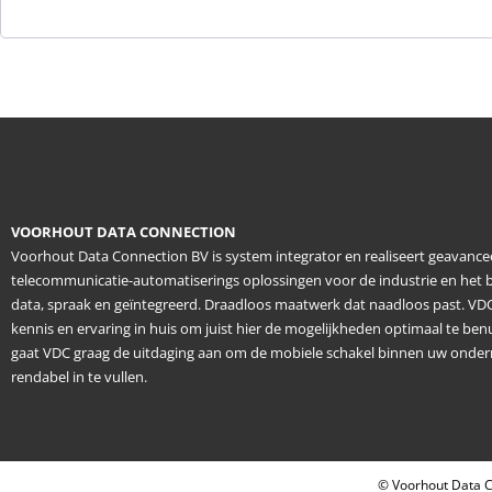
VOORHOUT DATA CONNECTION
Voorhout Data Connection BV is system integrator en realiseert geavanc
telecommunicatie-automatiserings oplossingen voor de industrie en het b
data, spraak en geïntegreerd. Draadloos maatwerk dat naadloos past. VDC
kennis en ervaring in huis om juist hier de mogelijkheden optimaal te be
gaat VDC graag de uitdaging aan om de mobiele schakel binnen uw onder
rendabel in te vullen.
© Voorhout Data C