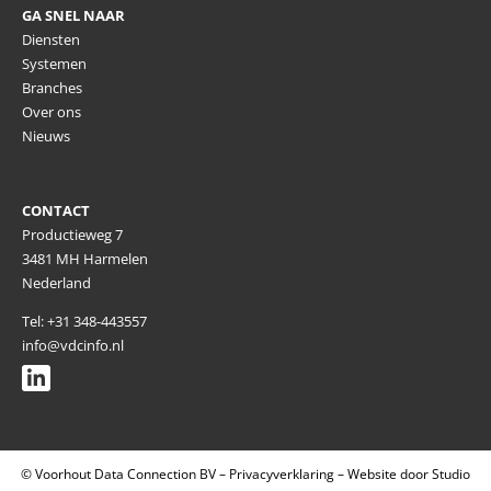
GA SNEL NAAR
Diensten
Systemen
Branches
Over ons
Nieuws
CONTACT
Productieweg 7
3481 MH Harmelen
Nederland
Tel: +31 348-443557
info@vdcinfo.nl
© Voorhout Data Connection BV –
Privacyverklaring
–
Website door Studio