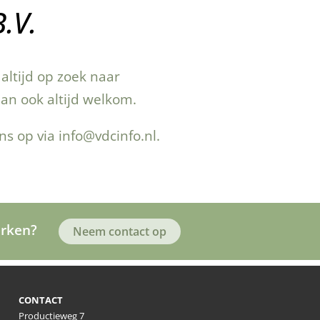
.V.
altijd op zoek naar
dan ook altijd welkom.
ns op via
info@vdcinfo.nl
.
erken?
Neem contact op
CONTACT
Productieweg 7