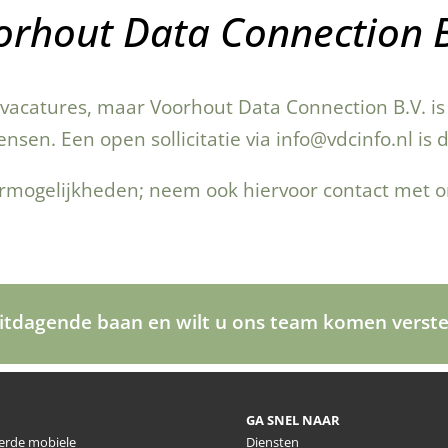
orhout Data Connection B
acatures, maar Voorhout Data Connection B.V. is 
sen. Een open sollicitatie via
info@vdcinfo.nl
is 
ermogelijkheden; neem ook hiervoor contact met o
uitdagende baan en wilt u ons team komen verst
GA SNEL NAAR
eerde mobiele
Diensten