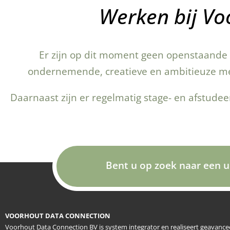
Werken bij Vo
Er zijn op dit moment geen openstaande v
ondernemende, creatieve en ambitieuze men
Daarnaast zijn er regelmatig stage- en afstude
Bent u op zoek naar een 
VOORHOUT DATA CONNECTION
Voorhout Data Connection BV is system integrator en realiseert geavanc